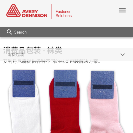
menu
search
消费品包装 - 袜类
keyboard_arrow_down
消费包装
艾利丹尼森提供各种不同的袜类包装解决方案。
玩具类
家居用品
袜类
五金类