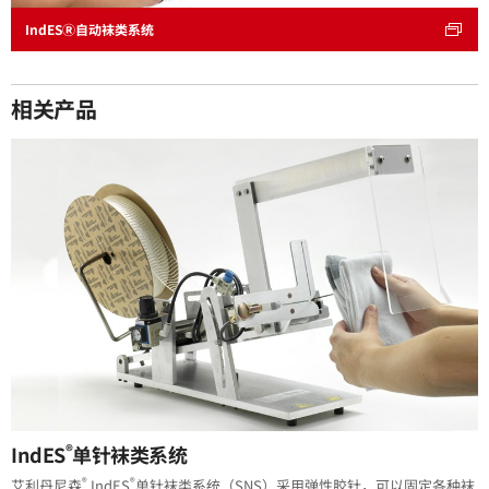
IndESⓇ自动袜类系统
相关产品
®
IndES
单针袜类系统
®
®
艾利丹尼森
IndES
单针袜类系统（SNS）采用弹性胶针，可以固定各种袜