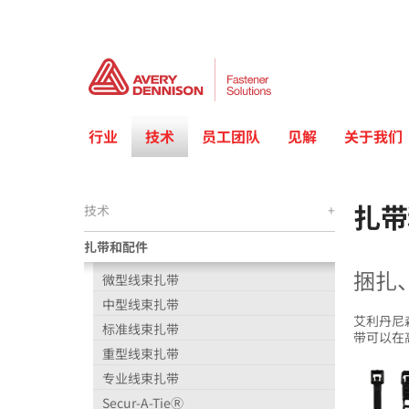
行业
技术
员工团队
见解
关于我们
扎带
技术
+
扎带和配件
捆扎
微型线束扎带
中型线束扎带
艾利丹尼
标准线束扎带
带可以在
重型线束扎带
专业线束扎带
Secur-A-TieⓇ