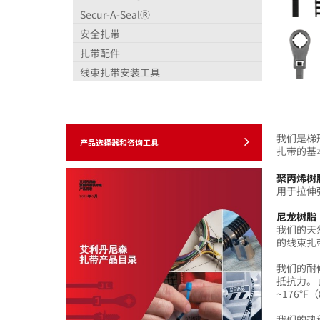
Secur-A-SealⓇ
安全扎带
扎带配件
线束扎带安装工具
我们是梯形扎
产品选择器和咨询工具
扎带的基
聚丙烯树
用于拉伸
尼龙树脂
我们的天
的线束扎带
我们的耐
抵抗力。 
~176°F
我们的热