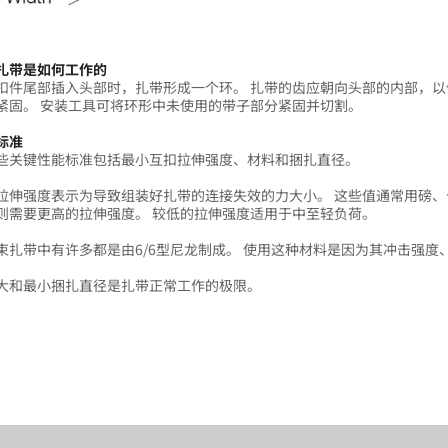
扎带是如何工作的
扣件尾部插入头部时，扎带形成一个环。 扎带的齿应朝向头部的内部，以
紧固。 安装工具可将环形中未使用的带子部分紧固并切割。
标准
些关键性能标准包括最小互扣拉伸强度、材料和捆扎直径。
拉伸强度表示为导致组装好扎带的连接失效的力大小。 这些值通常用磅、
则需要更高的拉伸强度。 较低的拉伸强度适用于中至轻负荷。
束扎带中有许多都是由6/6型尼龙制成。 使用这种材料是因为其冲击强度
大和最小捆扎直径是扎带正常工作的极限。