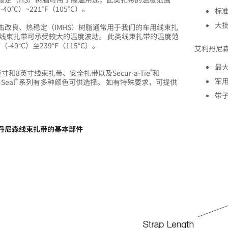
（-40°C）~221°F（105°C）。
标准
大批
击改良、热稳定（IMHS）树脂通常用于我们的车用线束扎
类线束扎带可承受较大的温度波动。 此类线束扎带的温度范
F（-40°C）至239°F（115°C）。
艾利丹尼
最
®
寸和8英寸线束扎带、安全扎带以及Secur-a-Tie
和
军
®
-Seal
系列有多种颜色可供选择。 如有特殊要求，可提供
。
带子
丹尼森线束扎带的基本部件