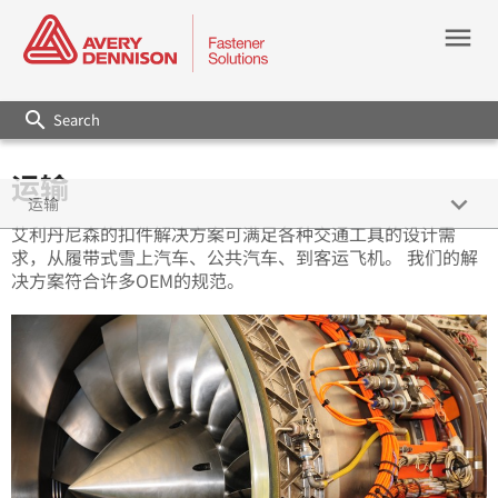
menu
search
运输
keyboard_arrow_down
运输
艾利丹尼森的扣件解决方案可满足各种交通工具的设计需
求，从履带式雪上汽车、公共汽车、到客运飞机。 我们的解
决方案符合许多OEM的规范。