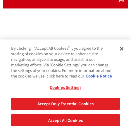
By clicking “Accept All Cookies”, you agree to the
storing of cookies on your device to enhance site
navigation, analyze site usage, and assist in our
marketing efforts. Via 'Cookie Settings' you can change
the settings of your cookies. For more information about
the cookies we use, click here to read our
Cookie Notice
Cookies Settings
Cookie 政策
条款与条件
法律及隐私声明
GDPR
Accept Only Essential Cookies
分享
© 2026 艾利丹尼森公司。 版权所有。
Accept All Cookies